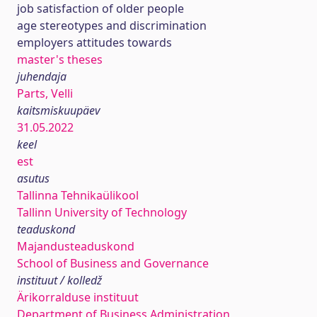
job satisfaction of older people
age stereotypes and discrimination
employers attitudes towards
master's theses
juhendaja
Parts, Velli
kaitsmiskuupäev
31.05.2022
keel
est
asutus
Tallinna Tehnikaülikool
Tallinn University of Technology
teaduskond
Majandusteaduskond
School of Business and Governance
instituut / kolledž
Ärikorralduse instituut
Department of Business Administration