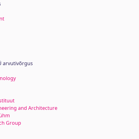
s
nt
 arvutivõrgus
hnology
stituut
neering and Architecture
rühm
rch Group