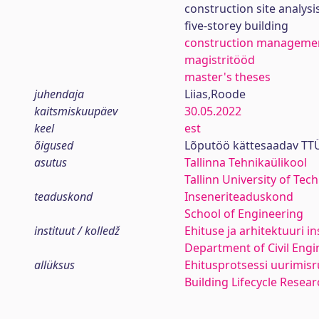
construction site analysi
five-storey building
construction manageme
magistritööd
master's theses
juhendaja
Liias,Roode
kaitsmiskuupäev
30.05.2022
keel
est
õigused
Lõputöö kättesaadav TTÜ
asutus
Tallinna Tehnikaülikool
Tallinn University of Tec
teaduskond
Inseneriteaduskond
School of Engineering
instituut / kolledž
Ehituse ja arhitektuuri in
Department of Civil Engi
allüksus
Ehitusprotsessi uurimis
Building Lifecycle Resea