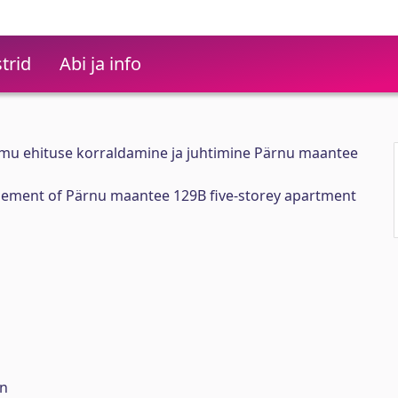
trid
Abi ja info
lamu ehituse korraldamine ja juhtimine Pärnu maantee
ement of Pärnu maantee 129B five-storey apartment
on