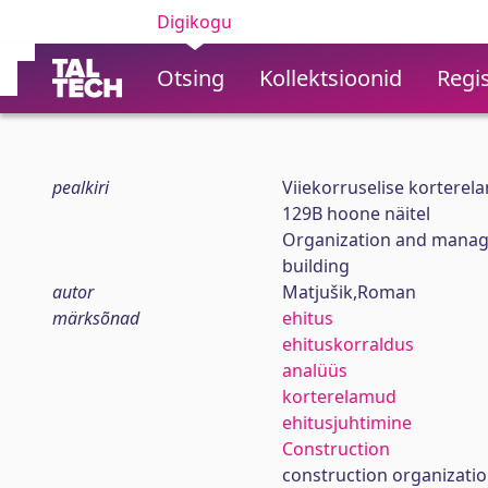
Digikogu
Otsing
Kollektsioonid
Regis
pealkiri
Viiekorruselise kortere
129B hoone näitel
Organization and manag
building
autor
Matjušik,Roman
märksõnad
ehitus
ehituskorraldus
analüüs
korterelamud
ehitusjuhtimine
Construction
construction organizati