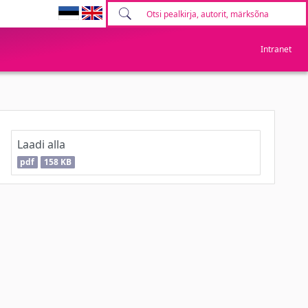
Intranet
Laadi alla
pdf
158 KB