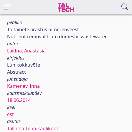
pealkiri
Toitainete ärastus olmereoveest
Nutrient removal from domestic wastewater
autor
Laidna, Anastasia
kirjeldus
Lühikokkuvõte
Abstract
juhendaja
Kamenev, Inna
kaitsmiskuupäev
18.06.2014
keel
est
asutus
Tallinna Tehnikaülikool