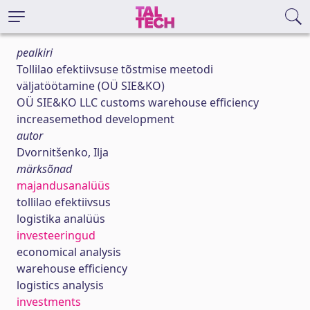
pealkiri
Tollilao efektiivsuse tõstmise meetodi
väljatöötamine (OÜ SIE&KO)
OÜ SIE&KO LLC customs warehouse efficiency
increasemethod development
autor
Dvornitšenko, Ilja
märksõnad
majandusanalüüs
tollilao efektiivsus
logistika analüüs
investeeringud
economical analysis
warehouse efficiency
logistics analysis
investments