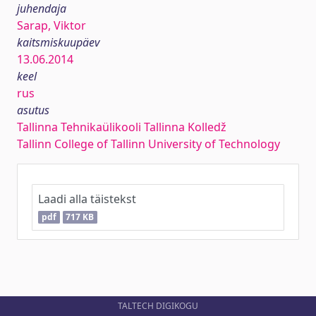
juhendaja
Sarap, Viktor
kaitsmiskuupäev
13.06.2014
keel
rus
asutus
Tallinna Tehnikaülikooli Tallinna Kolledž
Tallinn College of Tallinn University of Technology
Laadi alla täistekst
pdf
717 KB
TALTECH DIGIKOGU