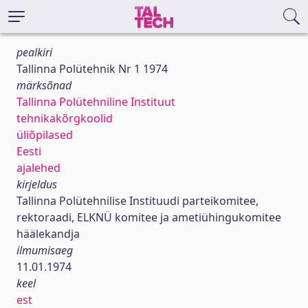
pealkiri
Tallinna Polütehnik Nr 1 1974
märksõnad
Tallinna Polütehniline Instituut
tehnikakõrgkoolid
üliõpilased
Eesti
ajalehed
kirjeldus
Tallinna Polütehnilise Instituudi parteikomitee,
rektoraadi, ELKNÜ komitee ja ametiühingukomitee
häälekandja
ilmumisaeg
11.01.1974
keel
est