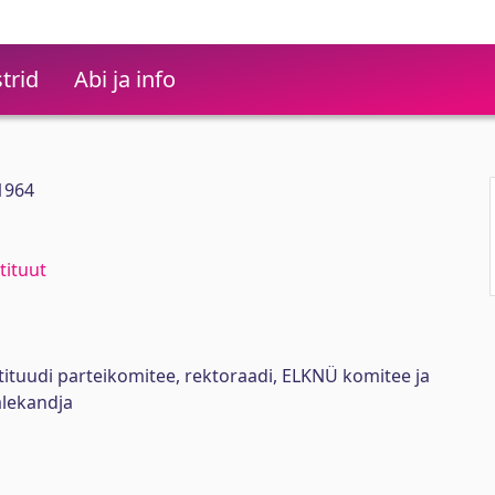
trid
Abi ja info
 1964
tituut
stituudi parteikomitee, rektoraadi, ELKNÜ komitee ja
lekandja