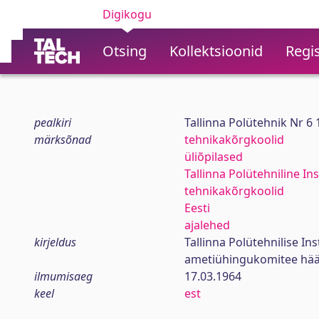
Digikogu
Otsing
Kollektsioonid
Regis
pealkiri
Tallinna Polütehnik Nr 6
märksõnad
tehnikakõrgkoolid
üliõpilased
Tallinna Polütehniline Ins
tehnikakõrgkoolid
Eesti
ajalehed
kirjeldus
Tallinna Polütehnilise In
ametiühingukomitee hää
ilmumisaeg
17.03.1964
keel
est