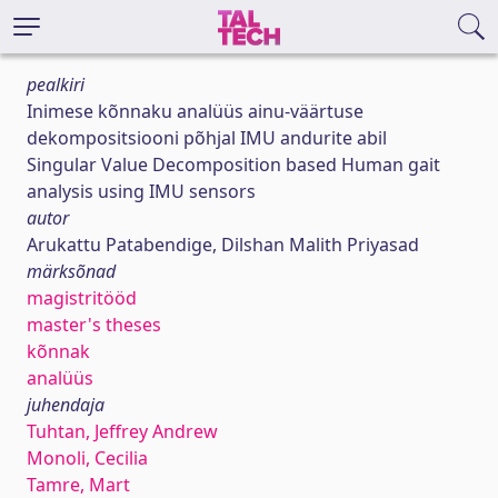
pealkiri
Inimese kõnnaku analüüs ainu-väärtuse
dekompositsiooni põhjal IMU andurite abil
Singular Value Decomposition based Human gait
analysis using IMU sensors
autor
Arukattu Patabendige, Dilshan Malith Priyasad
märksõnad
magistritööd
master's theses
kõnnak
analüüs
juhendaja
Tuhtan, Jeffrey Andrew
Monoli, Cecilia
Tamre, Mart