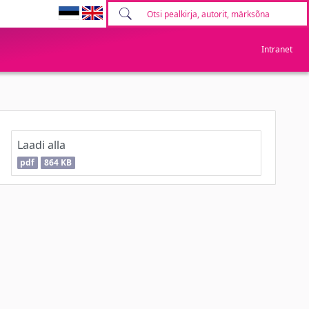
Intranet
Laadi alla
pdf
864 KB