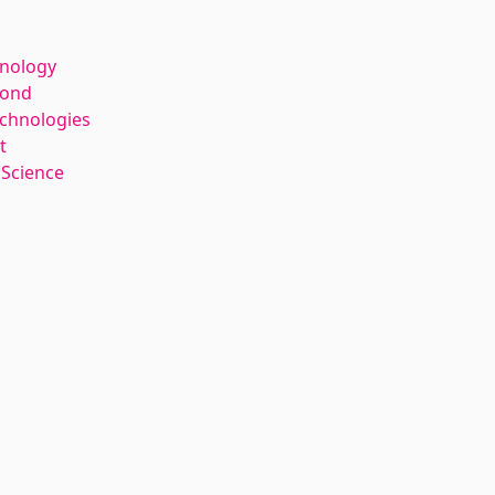
hnology
kond
echnologies
t
 Science