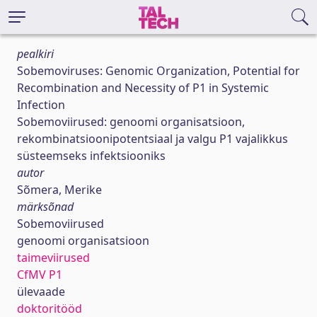
pealkiri
Sobemoviruses: Genomic Organization, Potential for
Recombination and Necessity of P1 in Systemic
Infection
Sobemoviirused: genoomi organisatsioon,
rekombinatsioonipotentsiaal ja valgu P1 vajalikkus
süsteemseks infektsiooniks
autor
Sõmera, Merike
märksõnad
Sobemoviirused
genoomi organisatsioon
taimeviirused
CfMV P1
ülevaade
doktoritööd