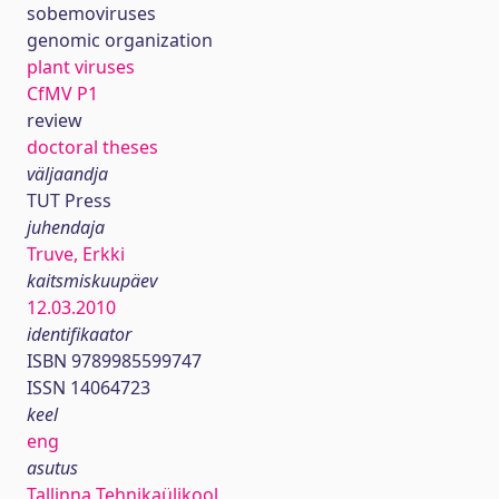
sobemoviruses
genomic organization
plant viruses
CfMV P1
review
doctoral theses
väljaandja
TUT Press
juhendaja
Truve, Erkki
kaitsmiskuupäev
12.03.2010
identifikaator
ISBN 9789985599747
ISSN 14064723
keel
eng
asutus
Tallinna Tehnikaülikool