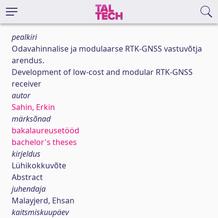
pealkiri
Odavahinnalise ja modulaarse RTK-GNSS vastuvõtja
arendus.
Development of low-cost and modular RTK-GNSS
receiver
autor
Sahin, Erkin
märksõnad
bakalaureusetööd
bachelor's theses
kirjeldus
Lühikokkuvõte
Abstract
juhendaja
Malayjerd, Ehsan
kaitsmiskuupäev