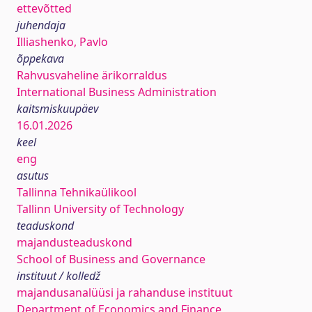
ettevõtted
juhendaja
Illiashenko, Pavlo
õppekava
Rahvusvaheline ärikorraldus
International Business Administration
kaitsmiskuupäev
16.01.2026
keel
eng
asutus
Tallinna Tehnikaülikool
Tallinn University of Technology
teaduskond
majandusteaduskond
School of Business and Governance
instituut / kolledž
majandusanalüüsi ja rahanduse instituut
Department of Economics and Finance