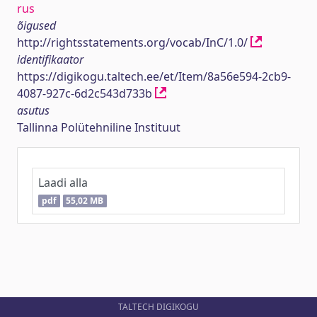
rus
õigused
http://rightsstatements.org/vocab/InC/1.0/
identifikaator
https://digikogu.taltech.ee/et/Item/8a56e594-2cb9-
4087-927c-6d2c543d733b
asutus
Tallinna Polütehniline Instituut
Laadi alla
pdf
55,02 MB
TALTECH DIGIKOGU