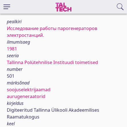
pealkiri
Исследование работы парогенераторов
электростанций.
ilmumisaeg
1981
seeria
Tallinna Polütehnilise Instituudi toimetised
number
501
märksõnad
soojuselektrijaamad
aurugeneraatorid
kirjeldus
Digiteeritud Tallinna Ülikooli Akadeemilises
Raamatukogus
keel