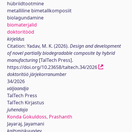
hübriidtootmine
metalliline bimetallkomposiit
biolagundamine
biomaterjalid
doktoritööd
kirjeldus
Citation: Yadav, M. K. (2026).
Design and development
of novel partially biodegradable composite by hybrid
manufacturing
[TalTech Press].
https://doi.org/10.23658/taltech.34/2026
doktoritöö järjekorranumber
34/2026
väljaandja
TalTech Press
TalTech Kirjastus
juhendaja
Konda Gokuldoss, Prashanth
Jayaraj, Jayamani
kaitsmiskuupäev