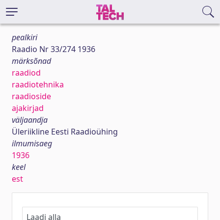
pealkiri
Raadio Nr 33/274 1936
märksõnad
raadiod
raadiotehnika
raadioside
ajakirjad
väljaandja
Üleriikline Eesti Raadioühing
ilmumisaeg
1936
keel
est
Laadi alla