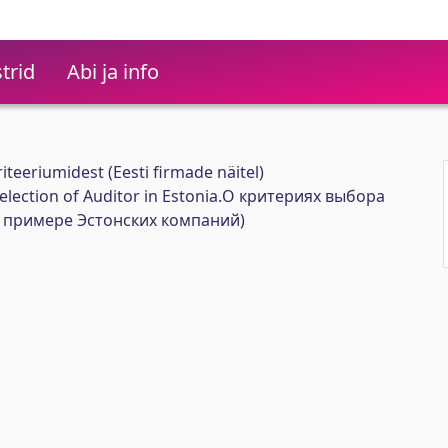
trid
Abi ja info
riteeriumidest (Eesti firmade näitel)
Selection of Auditor in Estonia.О критериях выбора
 примере Эстонских компаний)