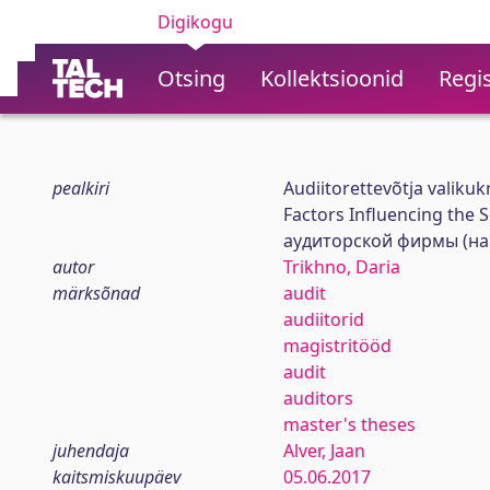
Digikogu
Otsing
Kollektsioonid
Regis
pealkiri
Audiitorettevõtja valikuk
Factors Influencing the 
аудиторской фирмы (на
autor
Trikhno, Daria
märksõnad
audit
audiitorid
magistritööd
audit
auditors
master's theses
juhendaja
Alver, Jaan
kaitsmiskuupäev
05.06.2017