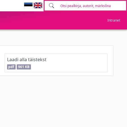
Intranet
Laadi alla täistekst
pdf
961 KB