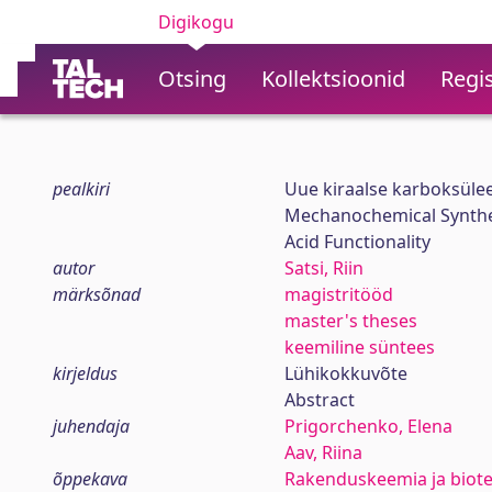
Digikogu
Otsing
Kollektsioonid
Regis
pealkiri
Uue kiraalse karboksüle
Mechanochemical Synthes
Acid Functionality
autor
Satsi, Riin
märksõnad
magistritööd
master's theses
keemiline süntees
kirjeldus
Lühikokkuvõte
Abstract
juhendaja
Prigorchenko, Elena
Aav, Riina
õppekava
Rakenduskeemia ja biot