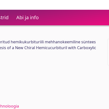
trid
Abi ja info
eritud hemikukurbituriili mehhanokeemiline süntees
is of a New Chiral Hemicucurbituril with Carboxylic
ehnoloogia