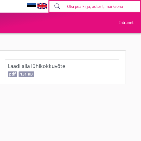
Intranet
Laadi alla lühikokkuvõte
pdf
131 KB