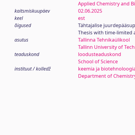
Applied Chemistry and B
kaitsmiskuupäev
02.06.2025
keel
est
õigused
Tähtajalise juurdepääsup
Thesis with time-limited 
asutus
Tallinna Tehnikaülikool
Tallinn University of Tec
teaduskond
loodusteaduskond
School of Science
instituut / kolledž
keemia ja biotehnoloogia
Department of Chemistr