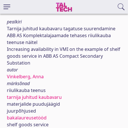
pealkiri
Tarnija juhitud kaubavaru tagatuse suurendamine
ABB AS Komplektalajaamade tehases riiulikauba
teenuse näitel
Increasing availability in VMI on the example of shelf
goods service in ABB AS Compact Secondary
Substation
autor
Vinkelberg, Anna
märksõnad
riiulikauba teenus
tarnija juhitud kaubavaru
materjalide puudujäägid
juurpõhjused
bakalaureusetööd
shelf goods service