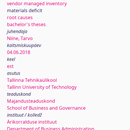
vendor managed inventory
materials deficit
root causes
bachelor's theses
juhendaja
Niine, Tarvo
kaitsmiskuupäev
04.06.2018
keel
est
asutus
Tallinna Tehnikaülikool
Tallinn University of Technology
teaduskond
Majandusteaduskond
School of Business and Governance
instituut / kolledž
Ärikorralduse instituut
Department of Business Administration