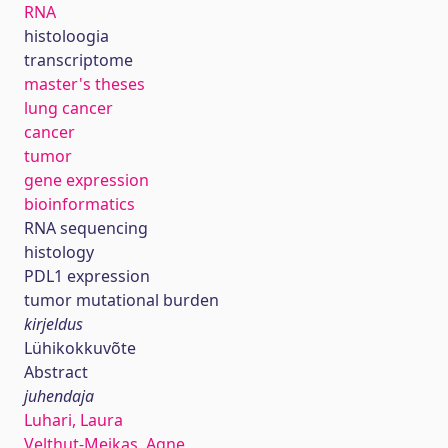
RNA
histoloogia
transcriptome
master's theses
lung cancer
cancer
tumor
gene expression
bioinformatics
RNA sequencing
histology
PDL1 expression
tumor mutational burden
kirjeldus
Lühikokkuvõte
Abstract
juhendaja
Luhari, Laura
Velthut-Meikas, Agne