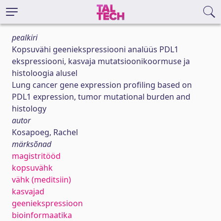
pealkiri
Kopsuvähi geeniekspressiooni analüüs PDL1
ekspressiooni, kasvaja mutatsioonikoormuse ja
histoloogia alusel
Lung cancer gene expression profiling based on
PDL1 expression, tumor mutational burden and
histology
autor
Kosapoeg, Rachel
märksõnad
magistritööd
kopsuvähk
vähk (meditsiin)
kasvajad
geeniekspressioon
bioinformaatika