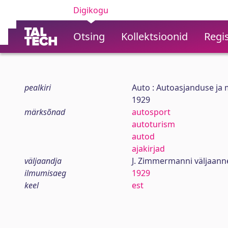
Digikogu
Otsing
Kollektsioonid
Regis
pealkiri
Auto : Autoasjanduse ja m
1929
märksõnad
autosport
autoturism
autod
ajakirjad
väljaandja
J. Zimmermanni väljaanne
ilmumisaeg
1929
keel
est