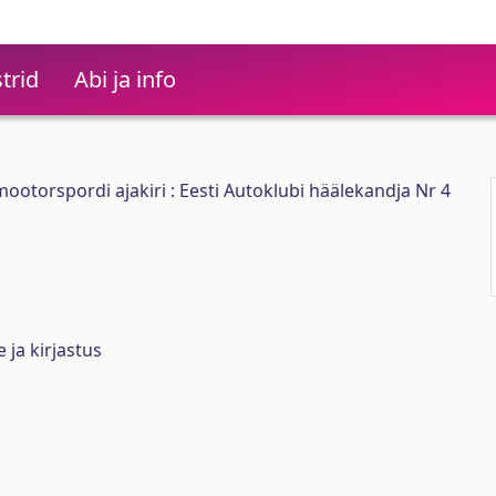
trid
Abi ja info
ootorspordi ajakiri : Eesti Autoklubi häälekandja Nr 4
 ja kirjastus