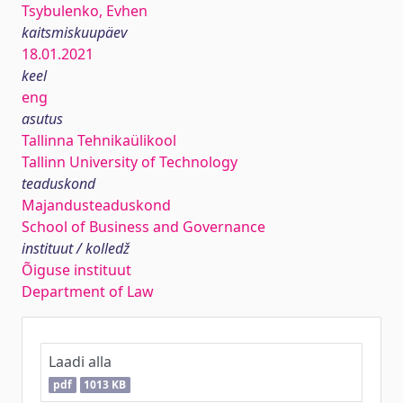
Tsybulenko, Evhen
kaitsmiskuupäev
18.01.2021
keel
eng
asutus
Tallinna Tehnikaülikool
Tallinn University of Technology
teaduskond
Majandusteaduskond
School of Business and Governance
instituut / kolledž
Õiguse instituut
Department of Law
Laadi alla
pdf
1013 KB