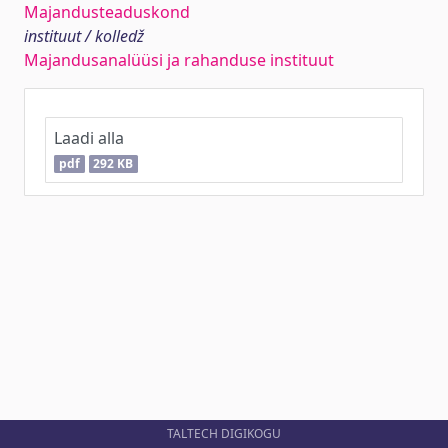
Majandusteaduskond
instituut / kolledž
Majandusanalüüsi ja rahanduse instituut
Laadi alla
pdf
292 KB
TALTECH DIGIKOGU