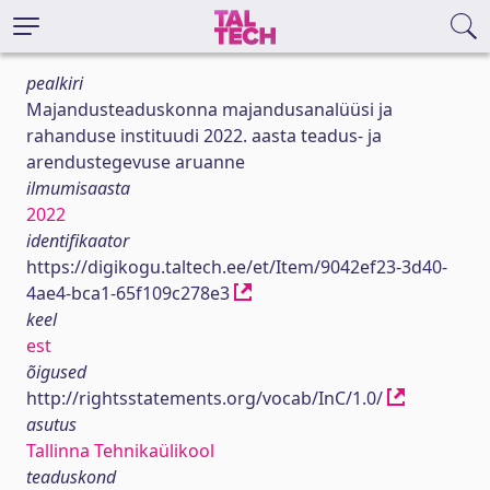
pealkiri
Majandusteaduskonna majandusanalüüsi ja
rahanduse instituudi 2022. aasta teadus- ja
arendustegevuse aruanne
ilmumisaasta
2022
identifikaator
https://digikogu.taltech.ee/et/Item/9042ef23-3d40-
4ae4-bca1-65f109c278e3
keel
est
õigused
http://rightsstatements.org/vocab/InC/1.0/
asutus
Tallinna Tehnikaülikool
teaduskond