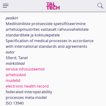
pealkiri
Meditsiiniliste protsesside spetsifitseerimine
arhetüüpmustrites vastavalt rahvusvahelistele
standarditele ja kokkulepetele
Specification of medical processes in accordance
with international standards and agreements
autor
Sõerd, Tanel
märksõnad
tervise infosüsteemid
arhetüübid
mudelid
electronic health record
federated interoperability
processes meta-model
ISO 13940