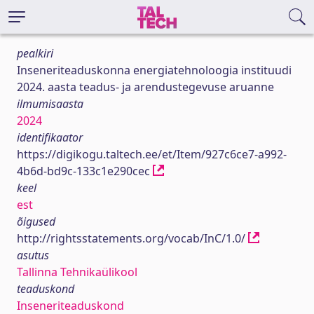
pealkiri
Inseneriteaduskonna energiatehnoloogia instituudi
2024. aasta teadus- ja arendustegevuse aruanne
ilmumisaasta
2024
identifikaator
https://digikogu.taltech.ee/et/Item/927c6ce7-a992-
4b6d-bd9c-133c1e290cec
keel
est
õigused
http://rightsstatements.org/vocab/InC/1.0/
asutus
Tallinna Tehnikaülikool
teaduskond
Inseneriteaduskond