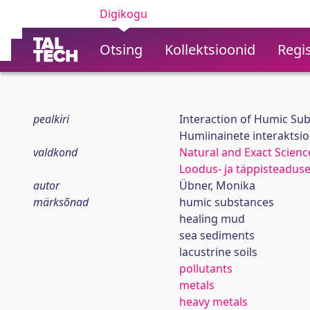
Digikogu
Otsing
Kollektsioonid
Regis
pealkiri
Interaction of Humic Sub
Humiinainete interaktsio
valdkond
Natural and Exact Scienc
Loodus- ja täppisteadus
autor
Übner, Monika
märksõnad
humic substances
healing mud
sea sediments
lacustrine soils
pollutants
metals
heavy metals