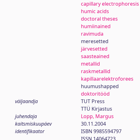
capillary electrophoresis
humic acids
doctoral theses
humiinained
ravimuda
meresetted
järvesetted
saasteained
metallid
raskmetallid
kapillaarelektroforees
huumushapped
doktoritööd
väljaandja
TUT Press
TTÜ Kirjastus
juhendaja
Lopp, Margus
kaitsmiskuupäev
30.11.2004
identifikaator
ISBN 9985594797
ISSN 14064723