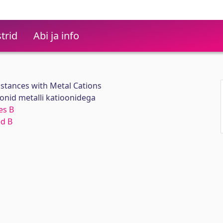
trid
Abi ja info
stances with Metal Cations
onid metalli katioonidega
es B
ed B