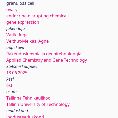
granulosa cell
ovary
endocrine-disrupting chemicals
gene expression
juhendaja
Varik, Inge
Velthut-Meikas, Agne
õppekava
Rakenduskeemia ja geenitehnoloogia
Applied Chemistry and Gene Technology
kaitsmiskuupäev
13.06.2025
keel
est
asutus
Tallinna Tehnikaülikool
Tallinn University of Technology
teaduskond
loodusteaduskond