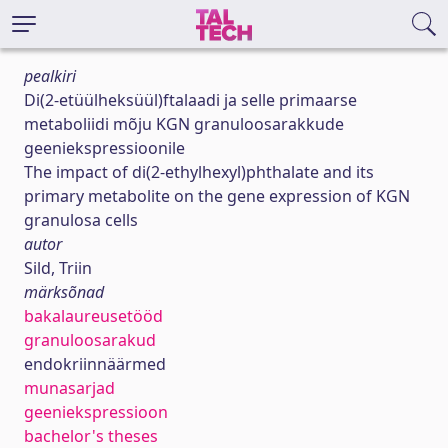
pealkiri
Di(2-etüülheksüül)ftalaadi ja selle primaarse
metaboliidi mõju KGN granuloosarakkude
geeniekspressioonile
The impact of di(2-ethylhexyl)phthalate and its
primary metabolite on the gene expression of KGN
granulosa cells
autor
Sild, Triin
märksõnad
bakalaureusetööd
granuloosarakud
endokriinnäärmed
munasarjad
geeniekspressioon
bachelor's theses