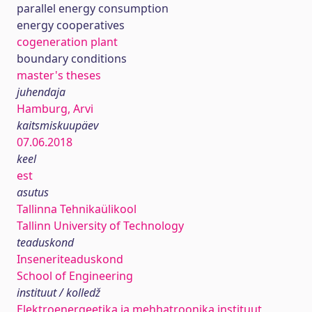
parallel energy consumption
energy cooperatives
cogeneration plant
boundary conditions
master's theses
juhendaja
Hamburg, Arvi
kaitsmiskuupäev
07.06.2018
keel
est
asutus
Tallinna Tehnikaülikool
Tallinn University of Technology
teaduskond
Inseneriteaduskond
School of Engineering
instituut / kolledž
Elektroenergeetika ja mehhatroonika instituut