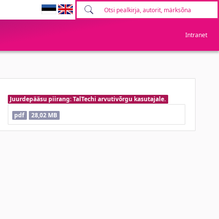
Intranet
Juurdepääsu piirang: TalTechi arvutivõrgu kasutajale.
pdf
28,02 MB