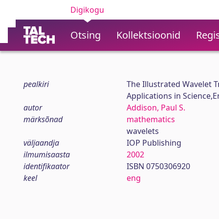
Digikogu
Otsing
Kollektsioonid
Regis
pealkiri
The Illustrated Wavelet
Applications in Science,
autor
Addison, Paul S.
märksõnad
mathematics
wavelets
väljaandja
IOP Publishing
ilmumisaasta
2002
identifikaator
ISBN 0750306920
keel
eng