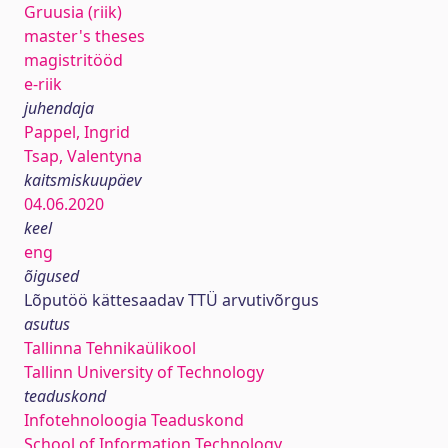
Gruusia (riik)
master's theses
magistritööd
e-riik
juhendaja
Pappel, Ingrid
Tsap, Valentyna
kaitsmiskuupäev
04.06.2020
keel
eng
õigused
Lõputöö kättesaadav TTÜ arvutivõrgus
asutus
Tallinna Tehnikaülikool
Tallinn University of Technology
teaduskond
Infotehnoloogia Teaduskond
School of Information Technology