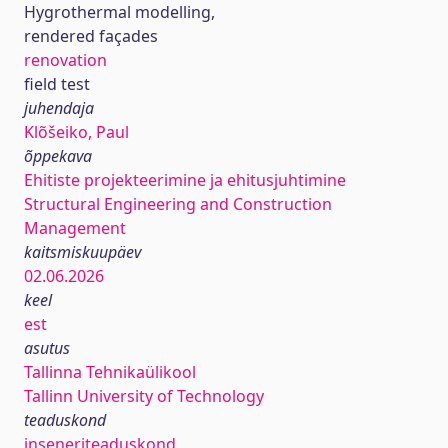
Hygrothermal modelling,
rendered façades
renovation
field test
juhendaja
Klõšeiko, Paul
õppekava
Ehitiste projekteerimine ja ehitusjuhtimine
Structural Engineering and Construction
Management
kaitsmiskuupäev
02.06.2026
keel
est
asutus
Tallinna Tehnikaülikool
Tallinn University of Technology
teaduskond
inseneriteaduskond