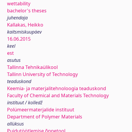
wettability
bachelor's theses
juhendaja
Kallakas, Heikko
kaitsmiskuupäev
16.06.2015
keel
est
asutus
Tallinna Tehnikaülikool
Tallinn University of Technology
teaduskond
Keemia- ja materjalitehnoloogia teaduskond
Faculty of Chemical and Materials Technology
instituut / kolledž
Polümeermaterjalide instituut
Department of Polymer Materials
allüksus
Puidutöötlemise õppetool