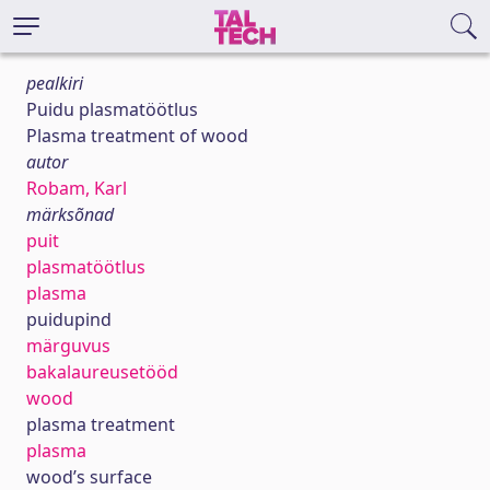
pealkiri
Puidu plasmatöötlus
Plasma treatment of wood
autor
Robam, Karl
märksõnad
puit
plasmatöötlus
plasma
puidupind
märguvus
bakalaureusetööd
wood
plasma treatment
plasma
wood’s surface