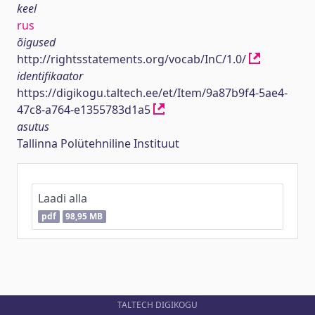
keel
rus
õigused
http://rightsstatements.org/vocab/InC/1.0/
identifikaator
https://digikogu.taltech.ee/et/Item/9a87b9f4-5ae4-
47c8-a764-e1355783d1a5
asutus
Tallinna Polütehniline Instituut
Laadi alla
pdf
98,95 MB
TALTECH DIGIKOGU