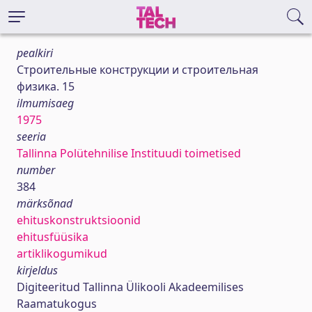
pealkiri
Строительные конструкции и строительная
физика. 15
ilmumisaeg
1975
seeria
Tallinna Polütehnilise Instituudi toimetised
number
384
märksõnad
ehituskonstruktsioonid
ehitusfüüsika
artiklikogumikud
kirjeldus
Digiteeritud Tallinna Ülikooli Akadeemilises
Raamatukogus