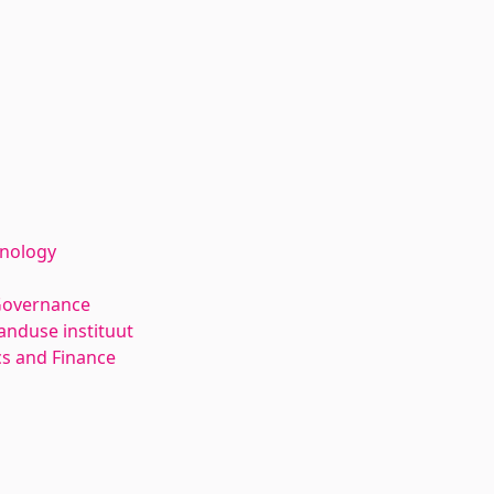
hnology
Governance
anduse instituut
s and Finance