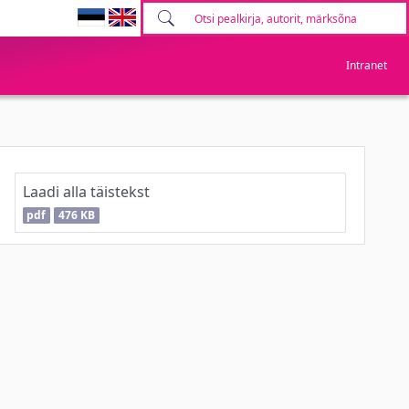
Intranet
Laadi alla täistekst
pdf
476 KB