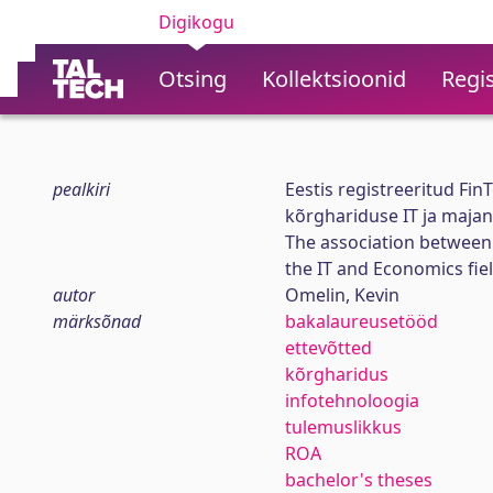
Digikogu
Otsing
Kollektsioonid
Regis
pealkiri
Eestis registreeritud Fi
kõrghariduse IT ja majan
The association between
the IT and Economics fiel
autor
Omelin, Kevin
märksõnad
bakalaureusetööd
ettevõtted
kõrgharidus
infotehnoloogia
tulemuslikkus
ROA
bachelor's theses