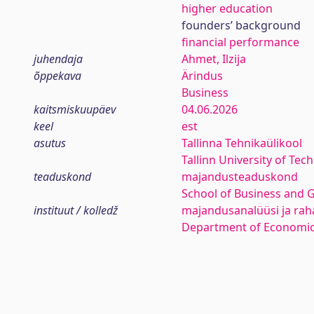
higher education
founders’ background
financial performance
juhendaja
Ahmet, Ilzija
õppekava
Ärindus
Business
kaitsmiskuupäev
04.06.2026
keel
est
asutus
Tallinna Tehnikaülikool
Tallinn University of Tec
teaduskond
majandusteaduskond
School of Business and 
instituut / kolledž
majandusanalüüsi ja rah
Department of Economic