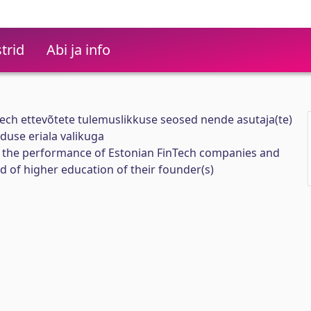
trid
Abi ja info
nTech ettevõtete tulemuslikkuse seosed nende asutaja(te)
duse eriala valikuga
 the performance of Estonian FinTech companies and
d of higher education of their founder(s)