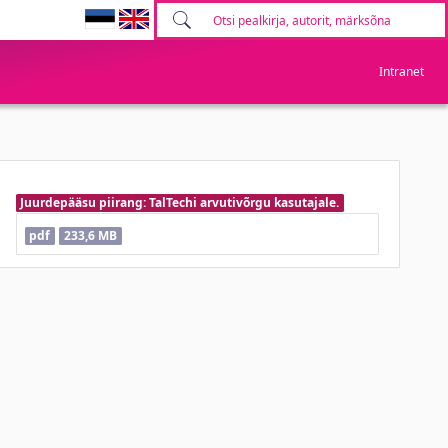
Intranet
Juurdepääsu piirang: TalTechi arvutivõrgu kasutajale.
pdf
233,6 MB