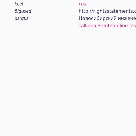
keel
rus
õigused
http://rightsstatements.
asutus
Новосибирский инженер
Tallinna Polütehniline Ins