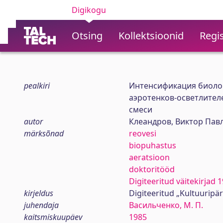
Digikogu
Otsing
Kollektsioonid
Regis
pealkiri
Интенсификация биолог
аэротенков-осветлител
смеси
autor
Клеандров, Виктор Пав
märksõnad
reovesi
biopuhastus
aeratsioon
doktoritööd
Digiteeritud väitekirjad
kirjeldus
Digiteeritud „Kultuuripä
juhendaja
Васильченко, М. П.
kaitsmiskuupäev
1985