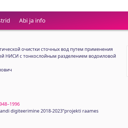
trid
Abi ja info
ической очистки сточных вод путем применения
ей НИСИ с тонкослойным разделением водоиловой
лович
 1948–1996
randi digiteerimine 2018-2023“projekti raames