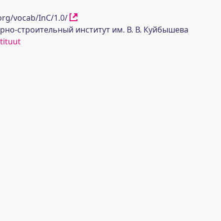
org/vocab/InC/1.0/
но-строительный институт им. В. В. Куйбышева
tituut