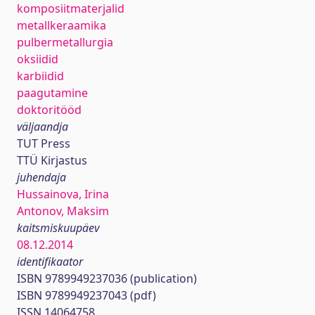
komposiitmaterjalid
metallkeraamika
pulbermetallurgia
oksiidid
karbiidid
paagutamine
doktoritööd
väljaandja
TUT Press
TTÜ Kirjastus
juhendaja
Hussainova, Irina
Antonov, Maksim
kaitsmiskuupäev
08.12.2014
identifikaator
ISBN 9789949237036 (publication)
ISBN 9789949237043 (pdf)
ISSN 14064758