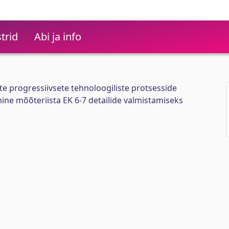
trid
Abi ja info
te progressiivsete tehnoloogiliste protsesside
ne mõõteriista EK 6-7 detailide valmistamiseks