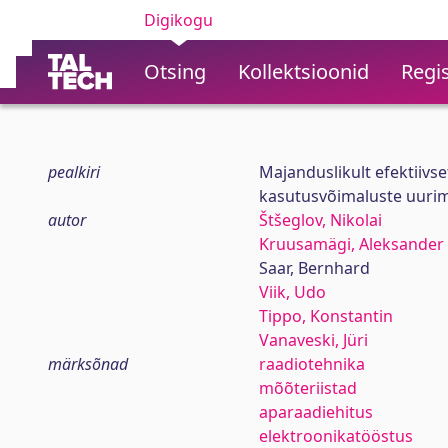
Digikogu
Otsing
Kollektsioonid
Regis
pealkiri
Majanduslikult efektiivse
kasutusvõimaluste uurimi
autor
Štšeglov, Nikolai
Kruusamägi, Aleksander
Saar, Bernhard
Viik, Udo
Tippo, Konstantin
Vanaveski, Jüri
märksõnad
raadiotehnika
mõõteriistad
aparaadiehitus
elektroonikatööstus