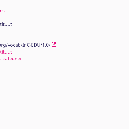
sed
tituut
.org/vocab/InC-EDU/1.0/
tituut
a kateeder