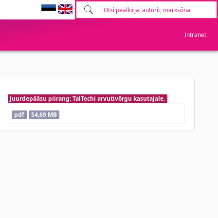
Intranet
Juurdepääsu piirang: TalTechi arvutivõrgu kasutajale.
pdf
54,69 MB