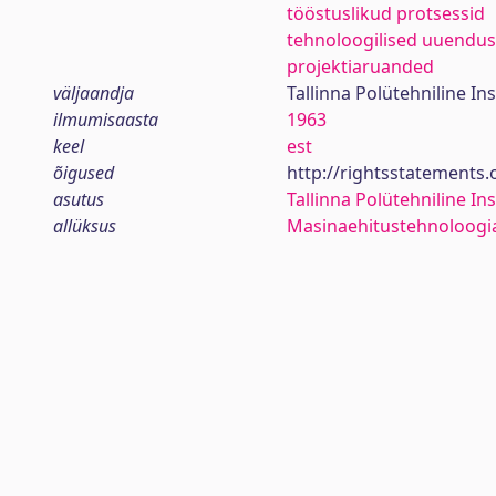
tööstuslikud protsessid
tehnoloogilised uuendu
projektiaruanded
väljaandja
Tallinna Polütehniline Ins
ilmumisaasta
1963
keel
est
õigused
http://rightsstatements
asutus
Tallinna Polütehniline Ins
allüksus
Masinaehitustehnoloogi