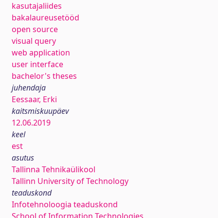
kasutajaliides
bakalaureusetööd
open source
visual query
web application
user interface
bachelor's theses
juhendaja
Eessaar, Erki
kaitsmiskuupäev
12.06.2019
keel
est
asutus
Tallinna Tehnikaülikool
Tallinn University of Technology
teaduskond
Infotehnoloogia teaduskond
School of Information Technologies