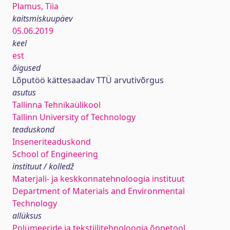
Plamus, Tiia
kaitsmiskuupäev
05.06.2019
keel
est
õigused
Lõputöö kättesaadav TTÜ arvutivõrgus
asutus
Tallinna Tehnikaülikool
Tallinn University of Technology
teaduskond
Inseneriteaduskond
School of Engineering
instituut / kolledž
Materjali- ja keskkonnatehnoloogia instituut
Department of Materials and Environmental
Technology
allüksus
Polümeeride ja tekstiilitehnoloogia õppetool