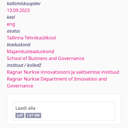
kaitsmiskuupäev
13.09.2023
keel
eng
asutus
Tallinna Tehnikaülikool
teaduskond
Majandusteaduskond
School of Business and Governance
instituut / kolledž
Ragnar Nurkse innovatsiooni ja valitsemise instituut
Ragnar Nurkse Department of Innovation and
Governance
Laadi alla
pdf
1,67 MB