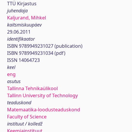
TTÜ Kirjastus
juhendaja
Kaljurand, Mihkel
kaitsmiskuupäev
29.06.2011
identifikaator
ISBN 9789949231027 (publication)
ISBN 9789949231034 (pdf)
ISSN 14064723
keel
eng
asutus
Tallinna Tehnikaülikool
Tallinn University of Technology
teaduskond
Matemaatika-loodusteaduskond
Faculty of Science
instituut / kolledž
Keemiainstituut