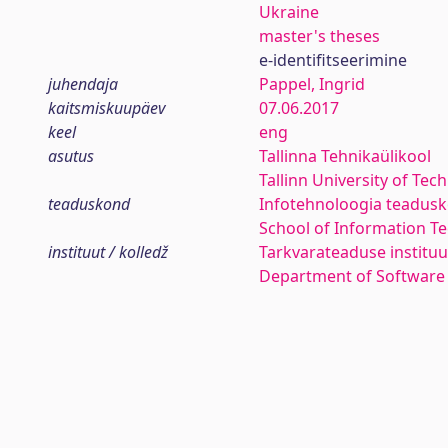
Ukraine
master's theses
e-identifitseerimine
juhendaja
Pappel, Ingrid
kaitsmiskuupäev
07.06.2017
keel
eng
asutus
Tallinna Tehnikaülikool
Tallinn University of Tec
teaduskond
Infotehnoloogia teadus
School of Information T
instituut / kolledž
Tarkvarateaduse instituu
Department of Software