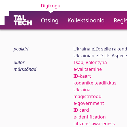
Digikogu
Otsing
Kollektsioonid
Regis
pealkiri
Ukraina eID: selle raken
Ukrainian eID: Its Aspec
autor
Tsap, Valentyna
märksõnad
e-valitsemine
ID-kaart
kodanike teadlikkus
Ukraina
magistritööd
e-government
ID card
e-identification
citizens’ awareness