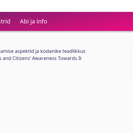
trid
Abi ja info
damise aspektid ja kodanike teadlikkus
ts and Citizens’ Awareness Towards It