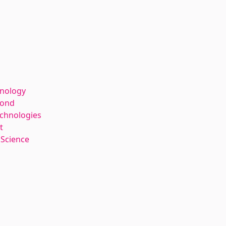
hnology
kond
echnologies
t
 Science