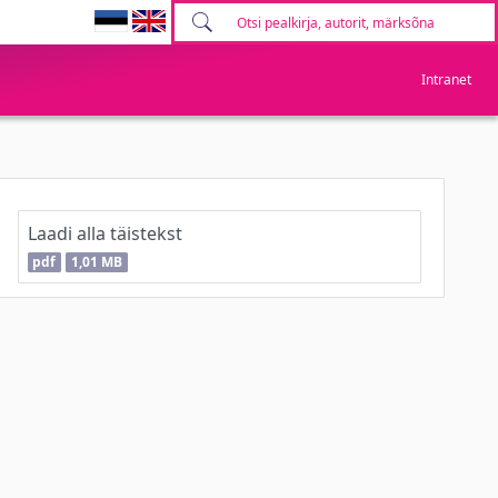
Intranet
Laadi alla täistekst
pdf
1,01 MB