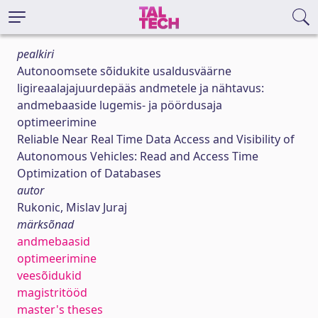
pealkiri
Autonoomsete sõidukite usaldusväärne
ligireaalajajuurdepääs andmetele ja nähtavus:
andmebaaside lugemis- ja pöördusaja
optimeerimine
Reliable Near Real Time Data Access and Visibility of
Autonomous Vehicles: Read and Access Time
Optimization of Databases
autor
Rukonic, Mislav Juraj
märksõnad
andmebaasid
optimeerimine
veesõidukid
magistritööd
master's theses