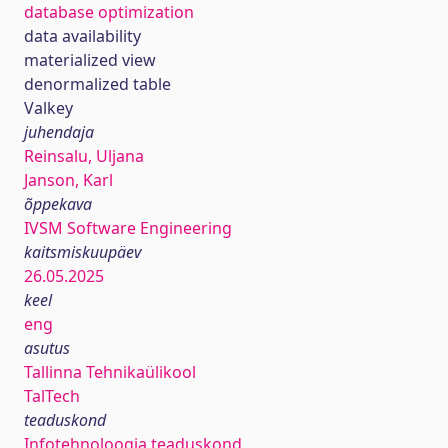
database optimization
data availability
materialized view
denormalized table
Valkey
juhendaja
Reinsalu, Uljana
Janson, Karl
õppekava
IVSM Software Engineering
kaitsmiskuupäev
26.05.2025
keel
eng
asutus
Tallinna Tehnikaülikool
TalTech
teaduskond
Infotehnoloogia teaduskond