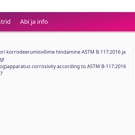
trid
Abi ja info
bri korrodeerumisvõime hindamine ASTM B-117:2016 ja
gi
(fog)apparatus corrosivity according to ASTM B-117:2016
17