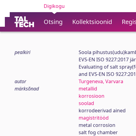
Digikogu
Otsing
Kollektsioonid
Regis
pealkiri
Soola pihustus(udu)kam
EVS-EN ISO 9227:2017 jär
Evaluating of salt spray
and EVS-EN ISO 9227:20
autor
Turgeneva, Varvara
märksõnad
metallid
korrosioon
soolad
korrodeerivad ained
magistritööd
metal corrosion
salt fog chamber