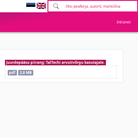
Intranet
Juurdepääsu piirang: TalTechi arvutivõrgu kasutajale.
pdf
2,8 MB