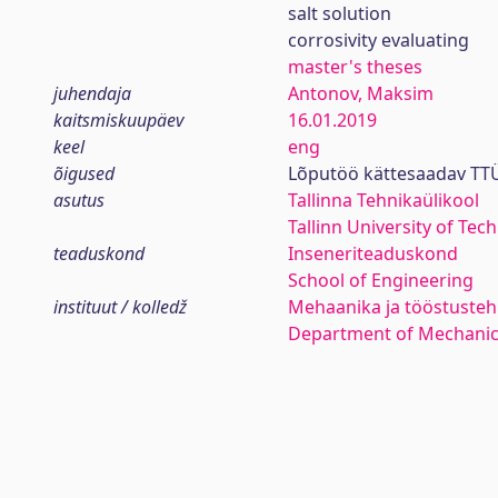
salt solution
corrosivity evaluating
master's theses
juhendaja
Antonov, Maksim
kaitsmiskuupäev
16.01.2019
keel
eng
õigused
Lõputöö kättesaadav TTÜ
asutus
Tallinna Tehnikaülikool
Tallinn University of Tec
teaduskond
Inseneriteaduskond
School of Engineering
instituut / kolledž
Mehaanika ja tööstustehn
Department of Mechanica