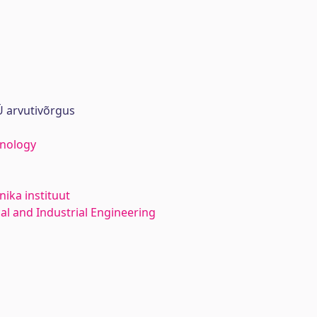
 arvutivõrgus
hnology
ika instituut
l and Industrial Engineering