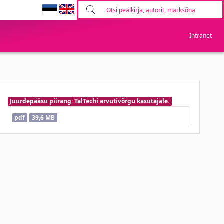
Intranet
Juurdepääsu piirang: TalTechi arvutivõrgu kasutajale.
pdf
39,6 MB