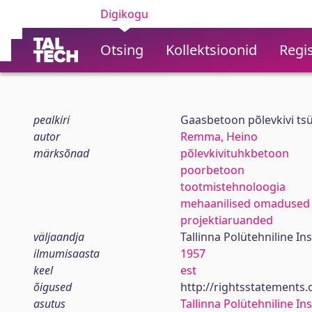
Digikogu
Otsing
Kollektsioonid
Regis
pealkiri
Gaasbetoon põlevkivi ts
autor
Remma, Heino
märksõnad
põlevkivituhkbetoon
poorbetoon
tootmistehnoloogia
mehaanilised omadused
projektiaruanded
väljaandja
Tallinna Polütehniline Ins
ilmumisaasta
1957
keel
est
õigused
http://rightsstatements
asutus
Tallinna Polütehniline Ins