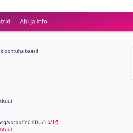
trid
Abi ja info
ükloontuha baasil
tituut
.org/vocab/InC-EDU/1.0/
tituut