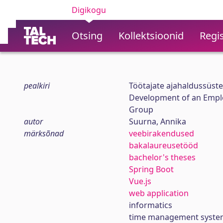
Digikogu
Otsing
Kollektsioonid
Regis
pealkiri
Töötajate ajahaldussüst
Development of an Empl
Group
autor
Suurna, Annika
märksõnad
veebirakendused
bakalaureusetööd
bachelor's theses
Spring Boot
Vue.js
web application
informatics
time management syste