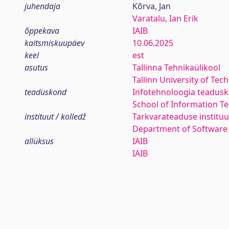
juhendaja
Kõrva, Jan
Varatalu, Ian Erik
õppekava
IAIB
kaitsmiskuupäev
10.06.2025
keel
est
asutus
Tallinna Tehnikaülikool
Tallinn University of Tec
teaduskond
Infotehnoloogia teadus
School of Information T
instituut / kolledž
Tarkvarateaduse instituu
Department of Software
allüksus
IAIB
IAIB