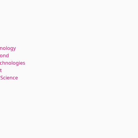
hnology
kond
echnologies
t
 Science