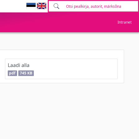
Intranet
Laadi alla
pdf
745 KB