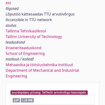
est
õigused
Lõputöö kättesaadav TTÜ arvutivõrgus
Accessible in TTÜ network
asutus
Tallinna Tehnikaülikool
Tallinn University of Technology
teaduskond
Inseneriteaduskond
School of Engineering
instituut / kolledž
Mehaanika ja tööstustehnika instituut
Department of Mechanical and Industrial
Engineering
Juurdepääsu piirang: TalTechi arvutivõrgu kasutajale.
pdf
1,24 MB