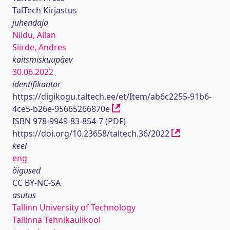
TalTech Kirjastus
juhendaja
Niidu, Allan
Siirde, Andres
kaitsmiskuupäev
30.06.2022
identifikaator
https://digikogu.taltech.ee/et/Item/ab6c2255-91b6-
4ce5-b26e-95665266870e
ISBN 978-9949-83-854-7 (PDF)
https://doi.org/10.23658/taltech.36/2022
keel
eng
õigused
CC BY-NC-SA
asutus
Tallinn University of Technology
Tallinna Tehnikaülikool