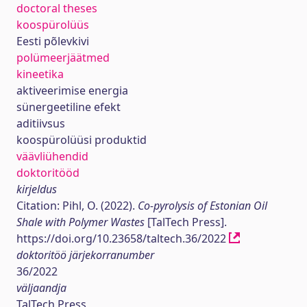
doctoral theses
koospürolüüs
Eesti põlevkivi
polümeerjäätmed
kineetika
aktiveerimise energia
sünergeetiline efekt
aditiivsus
koospürolüüsi produktid
väävliühendid
doktoritööd
kirjeldus
Citation: Pihl, O. (2022).
Co-pyrolysis of Estonian Oil
Shale with Polymer Wastes
[TalTech Press].
https://doi.org/10.23658/taltech.36/2022
doktoritöö järjekorranumber
36/2022
väljaandja
TalTech Press