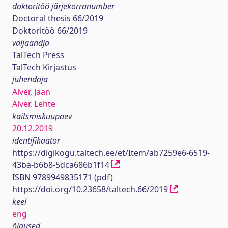
doktoritöö järjekorranumber
Doctoral thesis 66/2019
Doktoritöö 66/2019
väljaandja
TalTech Press
TalTech Kirjastus
juhendaja
Alver, Jaan
Alver, Lehte
kaitsmiskuupäev
20.12.2019
identifikaator
https://digikogu.taltech.ee/et/Item/ab7259e6-6519-
43ba-b6b8-5dca686b1f14
ISBN 9789949835171 (pdf)
https://doi.org/10.23658/taltech.66/2019
keel
eng
õigused