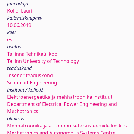
juhendaja
Kollo, Lauri
kaitsmiskuupäev
10.06.2019
keel
est
asutus
Tallinna Tehnikaülikool
Tallinn University of Technology
teaduskond
Inseneriteaduskond
School of Engineering
instituut / kolledž
Elektroenergeetika ja mehhatroonika instituut
Department of Electrical Power Engineering and
Mechatronics
allüksus
Mehhatroonika ja autonoomsete süsteemide keskus
Mechatronics and Autonomous Systems Centre