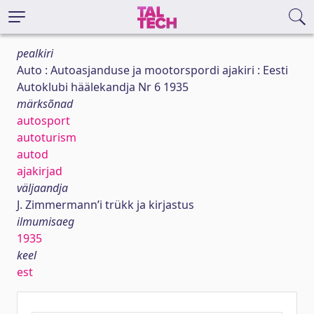
pealkiri
Auto : Autoasjanduse ja mootorspordi ajakiri : Eesti
Autoklubi häälekandja Nr 6 1935
märksõnad
autosport
autoturism
autod
ajakirjad
väljaandja
J. Zimmermann’i trükk ja kirjastus
ilmumisaeg
1935
keel
est