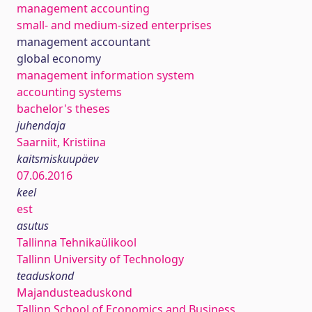
management accounting
small- and medium-sized enterprises
management accountant
global economy
management information system
accounting systems
bachelor's theses
juhendaja
Saarniit, Kristiina
kaitsmiskuupäev
07.06.2016
keel
est
asutus
Tallinna Tehnikaülikool
Tallinn University of Technology
teaduskond
Majandusteaduskond
Tallinn School of Economics and Business